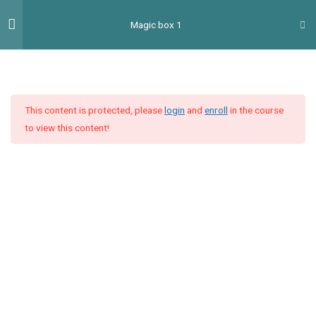
Перейти
Гол
Magic box 1
до
мен
вмісту
Introduction
2
This content is protected, please
login
and
enroll
in the course
Unit 1
4
to view this content!
Unit 2
4
Unit 3
9
Відеоурок 3: «Зустріч,
знайомство» (Part 1)