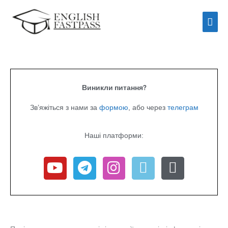
Перейти
Гол
до
мен
вмісту
Виникли питання?
Зв’яжіться з нами за
формою
, або через
телеграм
Наші платформи:
Y
T
I
C
P
o
e
n
o
e
u
l
s
m
n
t
e
t
m
u
g
a
e