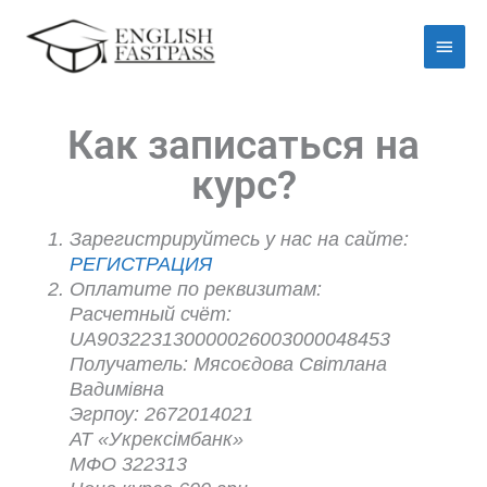
Перейти
Голо
до
мен
вмісту
Как записаться на
курс?
Зарегистрируйтесь у нас на сайте:
РЕГИСТРАЦИЯ
Оплатите по реквизитам:
Расчетный счёт:
UA903223130000026003000048453
Получатель: Мясоєдова Світлана
Вадимівна
Эгрпоу: 2672014021
АТ «Укрексімбанк»
МФО 322313