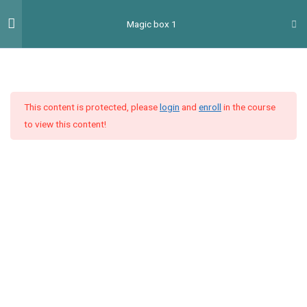
Перейти
Гол
Magic box 1
до
мен
вмісту
Introduction
2
This content is protected, please
login
and
enroll
in the course
Unit 1
4
to view this content!
Unit 2
4
Unit 3
9
Unit 4
5