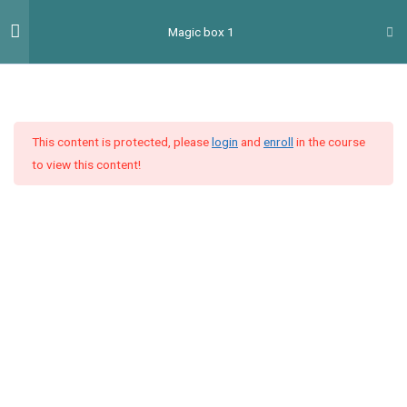
Перейти
Гол
Magic box 1
до
мен
вмісту
Introduction
2
This content is protected, please
login
and
enroll
in the course
Unit 1
4
to view this content!
Unit 2
4
Unit 3
9
Відеоурок 3: «Зустріч,
знайомство» (Part 1)