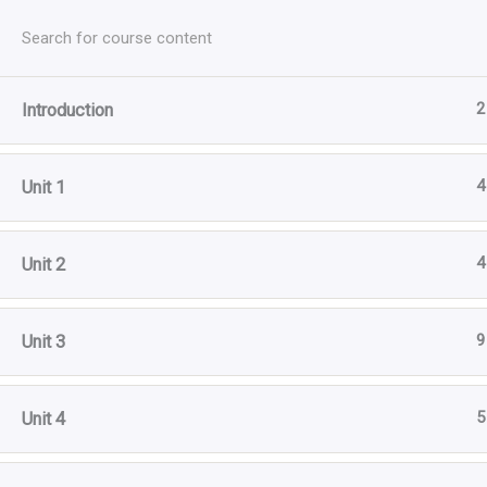
Перейти
до
вмісту
2
Introduction
4
Unit 1
4
Unit 2
9
Unit 3
5
Unit 4