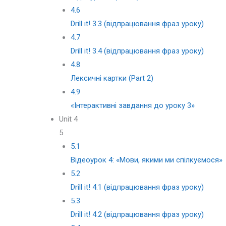
4.6
Drill it! 3.3 (відпрацювання фраз уроку)
4.7
Drill it! 3.4 (відпрацювання фраз уроку)
4.8
Лексичні картки (Part 2)
4.9
«Iнтерактивні завдання до уроку 3»
Unit 4
5
5.1
Відеоурок 4: «Мови, якими ми спілкуємося»
5.2
Drill it! 4.1 (відпрацювання фраз уроку)
5.3
Drill it! 4.2 (відпрацювання фраз уроку)