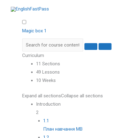
Перейти
до
вмісту
Magic box 1
Curriculum
11 Sections
49 Lessons
10 Weeks
Expand all sections
Collapse all sections
Introduction
2
1.1
План навчання MB
1.2