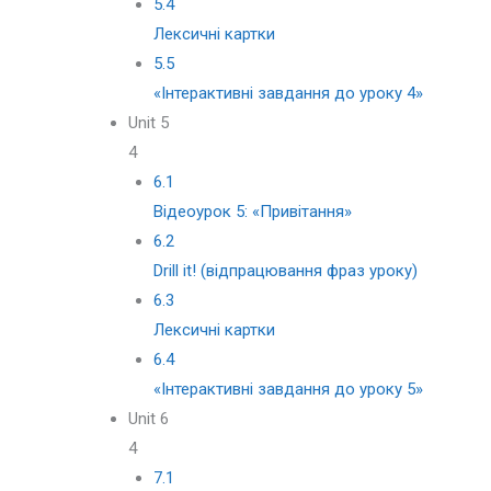
5.4
Лексичні картки
5.5
«Iнтерактивні завдання до уроку 4»
Unit 5
4
6.1
Відеоурок 5: «Привітання»
6.2
Drill it! (відпрацювання фраз уроку)
6.3
Лексичні картки
6.4
«Iнтерактивні завдання до уроку 5»
Unit 6
4
7.1