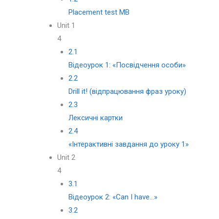
Placement test MB
Unit 1
4
2.1
Відеоурок 1: «Посвідчення особи»
2.2
Drill it! (відпрацювання фраз уроку)
2.3
Лексичні картки
2.4
«Iнтерактивні завдання до уроку 1»
Unit 2
4
3.1
Відеоурок 2: «Can I have…»
3.2