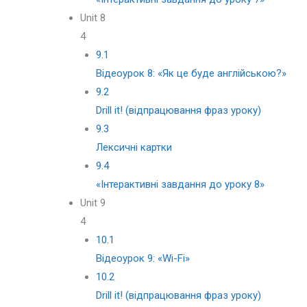
Unit 8
4
9.1
Відеоурок 8: «Як це буде англійською?»
9.2
Drill it! (відпрацювання фраз уроку)
9.3
Лексичні картки
9.4
«Iнтерактивні завдання до уроку 8»
Unit 9
4
10.1
Відеоурок 9: «Wi-Fi»
10.2
Drill it! (відпрацювання фраз уроку)