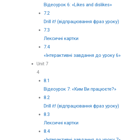
Відеоурок 6: «Likes and dislikes»
7.2
Drill it! (відпрацювання фраз уроку)
7.3
Лексичні картки
7.4
«Iнтерактивні завдання до уроку 6»
Unit 7
4
8.1
Відеоурок 7: «Ким Ви працюєте?»
8.2
Drill it! (відпрацювання фраз уроку)
8.3
Лексичні картки
8.4
«Iнтерактивні завдання до уроку 7»