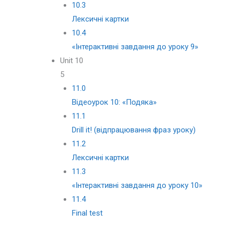
10.3
Лексичні картки
10.4
«Iнтерактивні завдання до уроку 9»
Unit 10
5
11.0
Відеоурок 10: «Подяка»
11.1
Drill it! (відпрацювання фраз уроку)
11.2
Лексичні картки
11.3
«Iнтерактивні завдання до уроку 10»
11.4
Final test