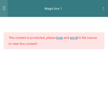
Перейти
Гол
Magic box 1
до
мен
вмісту
Introduction
2
This content is protected, please
login
and
enroll
in the course
Unit 1
4
to view this content!
Unit 2
4
Unit 3
9
Unit 4
5