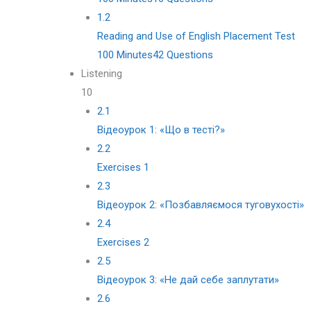
1.2
Reading and Use of English Placement Test
100 Minutes
42 Questions
Listening
10
2.1
Відеоурок 1: «Що в тесті?»
2.2
Exercises 1
2.3
Відеоурок 2: «Позбавляємося туговухості»
2.4
Exercises 2
2.5
Відеоурок 3: «Не дай себе заплутати»
2.6