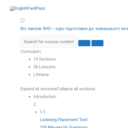
Перейти
до
вмісту
Всі закони ЗНО – курс підготовки до зовнішнього не
Curriculum
10 Sections
36 Lessons
Lifetime
Expand all sections
Collapse all sections
Introduction
2
1.1
Listening Placement Test
100 Minutes
16 Questions