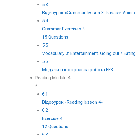
5.3
Відеоурок «Grammar lesson 3: Passive Voice
5.4
Grammar Exercises 3
15 Questions
5.5
Vocabulary 3: Entertainment. Going out / Eating
5.6
Модульна контрольна робота №3
Reading Module 4
6
6.1
Відеоурок «Reading lesson 4»
6.2
Exercise 4
12 Questions
6.3