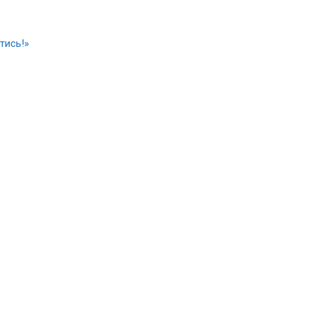
тись!»