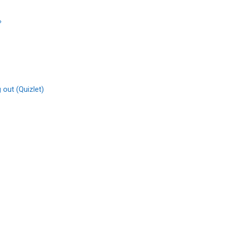
»
 out (Quizlet)