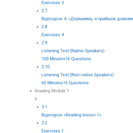
Exercises 3
2.7
Відеоурок 4: «Дормамму, я прийшов домови
2.8
Exercises 4
2.9
Listening Test (Native Speakers)
100 Minutes
16 Questions
2.10
Listening Test (Non-native Speakers)
60 Minutes
16 Questions
Reading Module 1
6
3.1
Відеоурок «Reading lesson 1»
3.2
Exercises 1