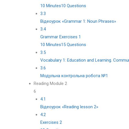
10 Minutes
10 Questions
3.3
Відеоурок «Grammar 1: Noun Phrases»
3.4
Grammar Exercises 1
10 Minutes
15 Questions
3.5
Vocabulary 1: Education and Learning. Communi
3.6
Модульна контрольна робота №1
Reading Module 2
6
4.1
Відеоурок «Reading lesson 2»
4.2
Exercises 2