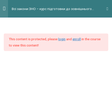
Перейти
Гол
Всі закони ЗНО – курс підготовки до зовнішнього
до
мен
незалежного оцінювання з англійської мови
вмісту
Introduction
2
This content is protected, please
login
and
enroll
in the course
Listening
10
to view this content!
Reading Module 1
6
Reading Module 2
6
Reading Module 3
6