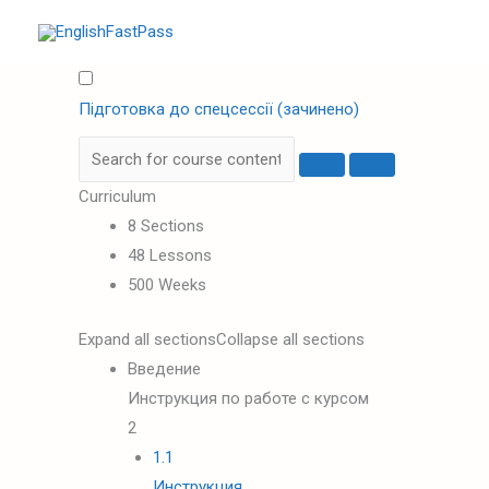
Перейти
до
вмісту
Підготовка до спецсессії (зачинено)
Curriculum
8 Sections
48 Lessons
500 Weeks
Expand all sections
Collapse all sections
Введение
Инструкция по работе с курсом
2
1.1
Инструкция