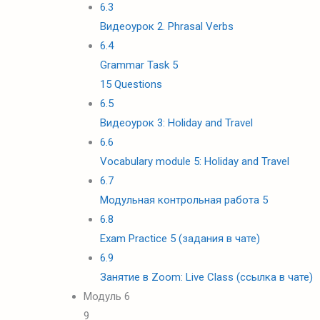
6.3
Видеоурок 2. Phrasal Verbs
6.4
Grammar Task 5
15 Questions
6.5
Видеоурок 3: Holiday and Travel
6.6
Vocabulary module 5: Holiday and Travel
6.7
Модульная контрольная работа 5
6.8
Exam Practice 5 (задания в чате)
6.9
Занятие в Zoom: Live Class (ссылка в чате)
Модуль 6
9