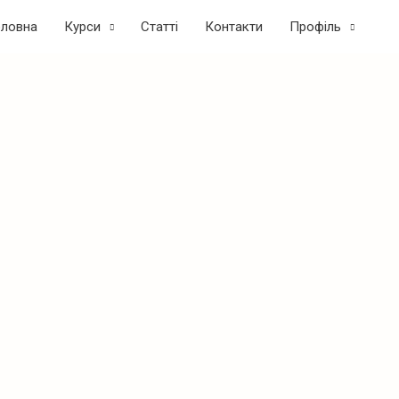
оловна
Курси
Статтi
Контакти
Профіль