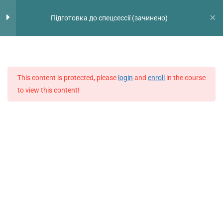
Перейти
Голо
Підготовка до спецсессії (зачинено)
до
мен
вмісту
Введение
2
This content is protected, please
login
and
enroll
in the course
Инструкция
to view this content!
Видеоурок: «Обзор теста:
стратегии и лайфхаки»
Модуль 1
10
Модуль 2
9
9