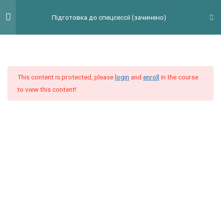
Перейти
Гол
Підготовка до спецсессії (зачинено)
до
мен
вмісту
Введение
2
This content is protected, please
login
and
enroll
in the course
Модуль 1
10
to view this content!
Модуль 2
9
Модуль 3
9
Видеоурок 1. Reading Task 3
Reading Task 3