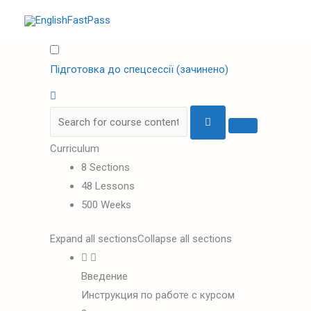
Перейти
до
вмісту
Підготовка до спецсессії (зачинено)
Curriculum
8 Sections
48 Lessons
500 Weeks
Expand all sections
Collapse all sections
Введение
Инструкция по работе с курсом