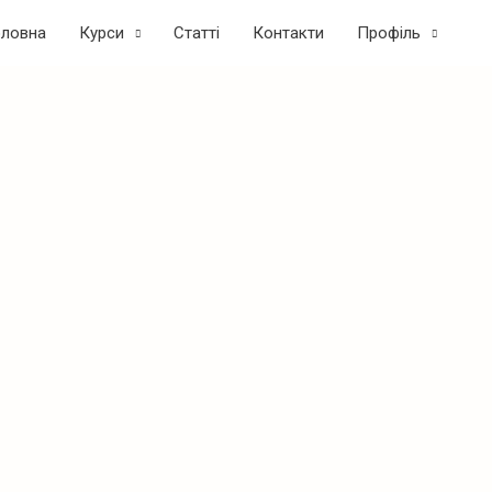
оловна
Курси
Статтi
Контакти
Профіль