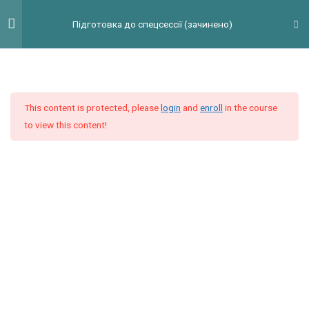
Перейти
Гол
Підготовка до спецсессії (зачинено)
до
мен
вмісту
Введение
2
This content is protected, please
login
and
enroll
in the course
Модуль 1
10
to view this content!
Видеоурок 1. Reading Task 1
Reading Task 1
10 Questions
Видеоурок 2. Giving Advice:
Conditionals, Imperatives,
Vocabulary/Grammar Structures