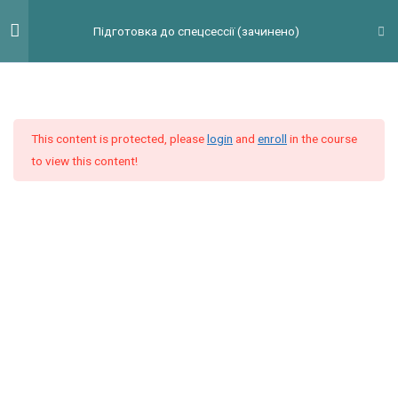
Перейти
Гол
Підготовка до спецсессії (зачинено)
до
мен
вмісту
Введение
2
This content is protected, please
login
and
enroll
in the course
Модуль 1
10
to view this content!
Модуль 2
9
Модуль 3
9
Видеоурок 1. Reading Task 3
Reading Task 3