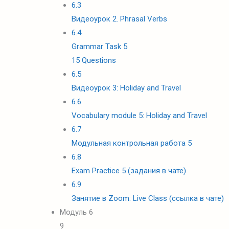
6.3
Видеоурок 2. Phrasal Verbs
6.4
Grammar Task 5
15 Questions
6.5
Видеоурок 3: Holiday and Travel
6.6
Vocabulary module 5: Holiday and Travel
6.7
Модульная контрольная работа 5
6.8
Exam Practice 5 (задания в чате)
6.9
Занятие в Zoom: Live Class (ссылка в чате)
Модуль 6
9