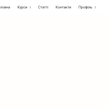
оловна
Курси
Статтi
Контакти
Профіль