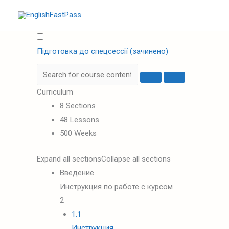
Перейти
до
вмісту
Підготовка до спецсессії (зачинено)
Curriculum
8 Sections
48 Lessons
500 Weeks
Expand all sections
Collapse all sections
Введение
Инструкция по работе с курсом
2
1.1
Инструкция