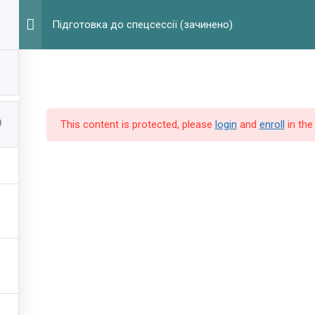
Г
Підготовка до спецсессії (зачинено)
0
This content is protected, please
login
and
enroll
in the