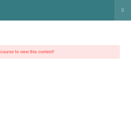
оловна
Курси
Статтi
Контакти
Профіль
 course to view this content!