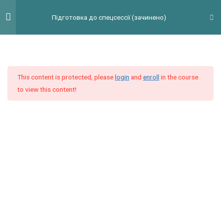
Перейти
Гол
Підготовка до спецсессії (зачинено)
до
мен
вмісту
Модуль 4
9
Модуль 5
9
This content is protected, please
login
and
enroll
in the course
to view this content!
Модуль 6
9
Видеоурок 1. Use of English Task 6
Use of English Task 6
20 Questions
Видеоурок 2. Comparisons
Grammar Task 6