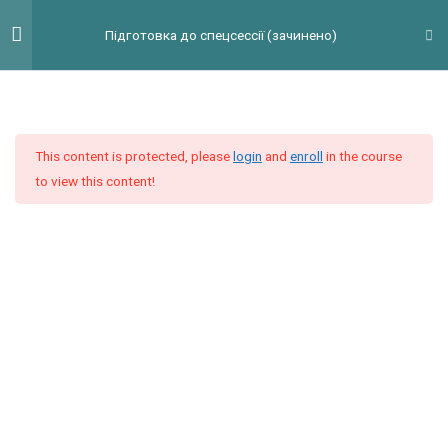
Перейти
Гол
Підготовка до спецсессії (зачинено)
до
мен
вмісту
Введение
2
This content is protected, please
login
and
enroll
in the course
Модуль 1
10
to view this content!
Модуль 2
9
Модуль 3
9
Видеоурок 1. Reading Task 3
Reading Task 3