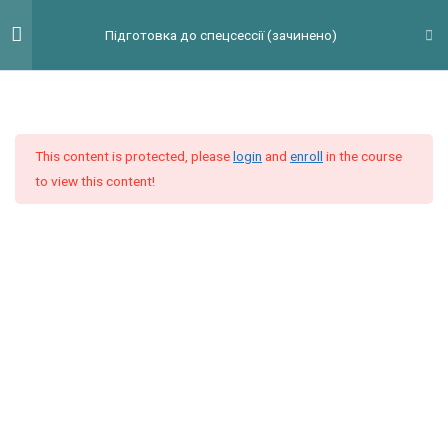
Перейти
Гол
Підготовка до спецсессії (зачинено)
до
мен
вмісту
Введение
2
This content is protected, please
login
and
enroll
in the course
Модуль 1
10
to view this content!
Модуль 2
9
Модуль 3
9
Видеоурок 1. Reading Task 3
Reading Task 3