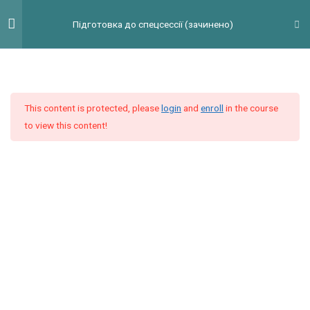
Перейти
Гол
Підготовка до спецсессії (зачинено)
до
мен
вмісту
Введение
2
This content is protected, please
login
and
enroll
in the course
Модуль 1
10
to view this content!
Модуль 2
9
Модуль 3
9
Модуль 4
9