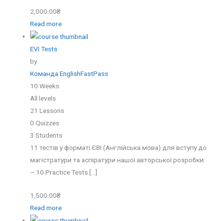
2,000.00₴
Read more
EVI Tests
by
Команда EnglishFastPass
10 Weeks
All levels
21 Lessons
0 Quizzes
3 Students
11 тестів у форматі ЄВІ (Англійська мова) для вступу до
магістратури та аспіратури нашої авторської розробки:
– 10 Practice Tests […]
1,500.00₴
Read more