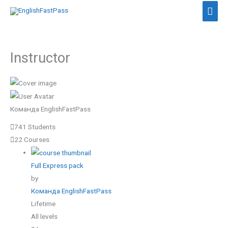
Перейти
Гол
до
мен
вмісту
Instructor
Команда EnglishFastPass
741 Students
22 Courses
Full Express pack
by
Команда EnglishFastPass
Lifetime
All levels