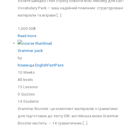
Хочете швидко і без стресу освоїти всю лексику для ЄВІ?
Vocabulary Pack — ваш надійний помічник: структуровані
матеріали та вправи […]
1,000.00₴
Read more
Grammar pack
by
Команда EnglishFastPass
10 Weeks
All levels
15 Lessons
0 Quizzes
14 Students
Grammar Booster- це комплект матеріалів з граматики
для підготовки до тесту ЄВІ: англійська мова Grammar
Booster містить: – 14 граматичних […]