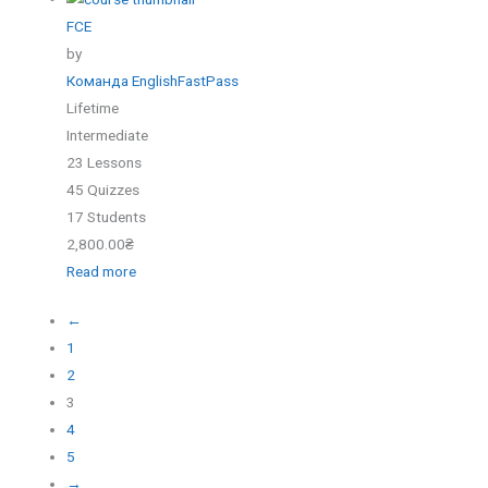
FCE
by
Команда EnglishFastPass
Lifetime
Intermediate
23 Lessons
45 Quizzes
17 Students
2,800.00₴
Read more
←
1
2
3
4
5
→