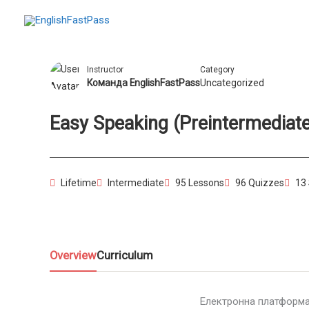
Перейти
до
вмісту
Instructor
Category
Команда EnglishFastPass
Uncategorized
Easy Speaking (Preintermediate
Lifetime
Intermediate
95 Lessons
96 Quizzes
13
Overview
Curriculum
Електронна платформа к