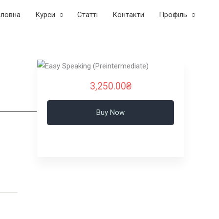
оловна
Курси
Статтi
Контакти
Профіль
3,250.00₴
Buy Now