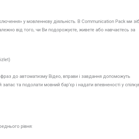
ключення» у мовленнєву діяльність. В Communication Pack ми зі
алежно від того, чи Ви подорожуєте, живете або навчаєтесь за
zlet)
ня фраз до автоматизму Відео, вправи і завдання допоможуть
запас та подолати мовний барʼєр і надати впевненості у спілку
еднього рівня: