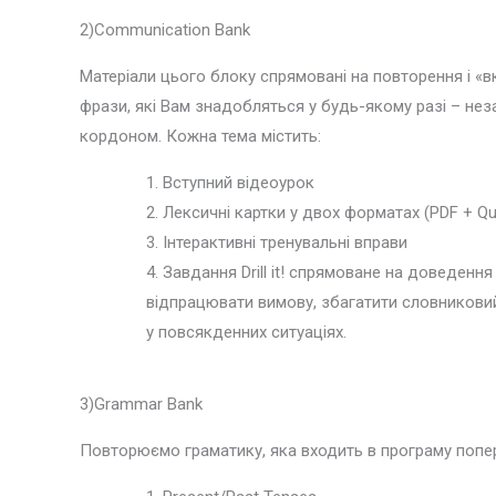
2)Communication Bank
Матеріали цього блоку спрямовані на повторення і «в
фрази, які Вам знадобляться у будь-якому разі – нез
кордоном. Кожна тема містить:
Вступний відеоурок
Лексичні картки у двох форматах (PDF + Qui
Інтерактивні тренувальні вправи
Завдання Drill it! спрямоване на доведен
відпрацювати вимову, збагатити словниковий 
у повсякденних ситуаціях.
3)Grammar Bank
Повторюємо граматику, яка входить в програму попер