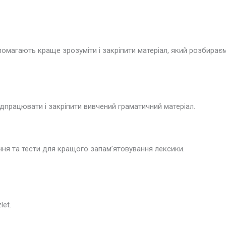
помагають краще зрозуміти і закріпити матеріал, який розбирає
працювати і закріпити вивчений граматичний матеріал.
дання та тести для кращого запам’ятовування лексики.
et.