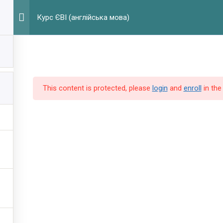
Г
Курс ЄВІ (англійська мова)
This content is protected, please
login
and
enroll
in the