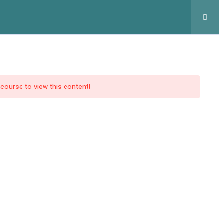
оловна
Курси
Статтi
Контакти
Профіль
 course to view this content!