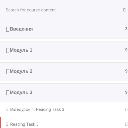
Перейти
до
вмісту
Введення
3
Модуль 1
9
Модуль 2
9
Модуль 3
9
Відеоурок 1. Reading Task 3
Reading Task 3