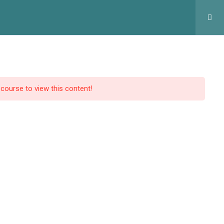
оловна
Курси
Статтi
Контакти
Профіль
 course to view this content!