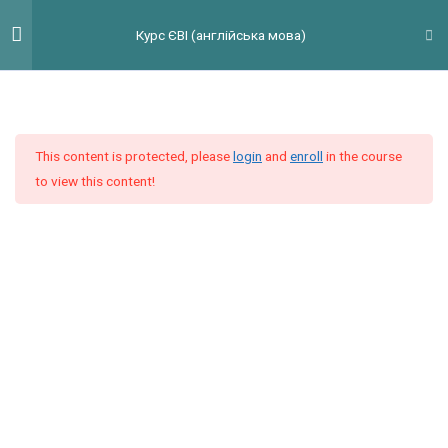
Перейти
Гол
Курс ЄВІ (англійська мова)
до
мен
вмісту
Введення
3
This content is protected, please
login
and
enroll
in the course
Модуль 1
9
to view this content!
Модуль 2
9
Модуль 3
9
Модуль 4
11