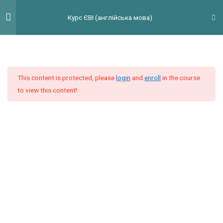
Перейти
Гол
Курс ЄВІ (англійська мова)
до
мен
вмісту
Введення
3
This content is protected, please
login
and
enroll
in the course
Модуль 1
9
to view this content!
Модуль 2
9
Модуль 3
9
Модуль 4
11