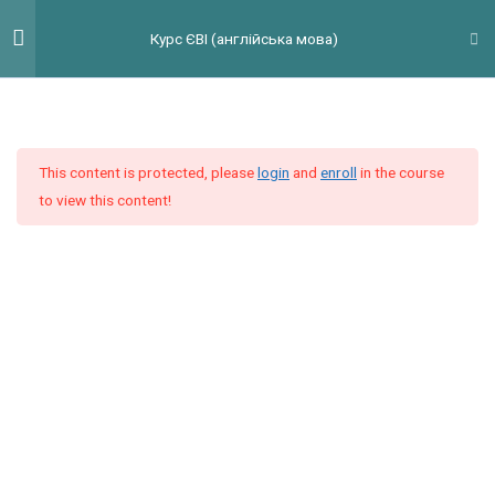
Перейти
Гол
Курс ЄВІ (англійська мова)
до
мен
вмісту
Введення
3
This content is protected, please
login
and
enroll
in the course
Модуль 1
9
to view this content!
Модуль 2
9
Модуль 3
9
Модуль 4
11