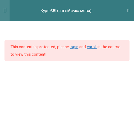
Перейти
Гол
Курс ЄВІ (англійська мова)
до
мен
вмісту
Введення
3
This content is protected, please
login
and
enroll
in the course
Тест ЄВІ. Стратегії і лайфхаки
to view this content!
Placement Test 2024
0 Questions
45 Minutes
Placement test
42 Questions
60 Minutes
Модуль 1
9
Модуль 2
9