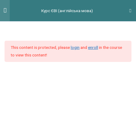
Відеоурок 2.3 Grammar:
Перейти
Гол
Курс ЄВІ (англійська мова)
Comparative structures
до
мен
вмісту
Grammar Task 1
8 Questions
30 Minutes
This content is protected, please
login
and
enroll
in the course
Grammar Task 2
to view this content!
7 Questions
30 Minutes
Grammar Task 3
10 Questions
30 Minutes
Grammar Task 4
15 Questions
Grammar Task 5
7 Questions
30 Minutes