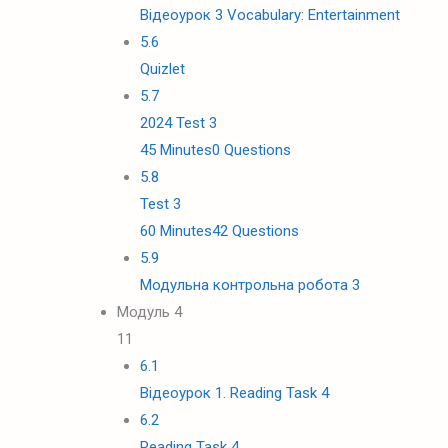
Відеоурок 3 Vocabulary: Entertainment
5.6
Quizlet
5.7
2024 Test 3
45 Minutes
0 Questions
5.8
Test 3
60 Minutes
42 Questions
5.9
Модульна контрольна робота 3
Модуль 4
11
6.1
Відеоурок 1. Reading Task 4
6.2
Reading Task 4