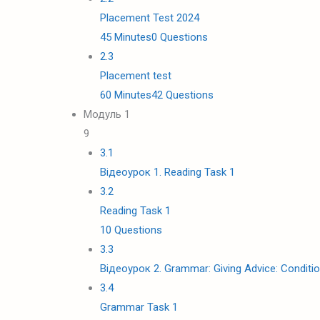
Placement Test 2024
45 Minutes
0 Questions
2.3
Placement test
60 Minutes
42 Questions
Модуль 1
9
3.1
Відеоурок 1. Reading Task 1
3.2
Reading Task 1
10 Questions
3.3
Відеоурок 2. Grammar: Giving Advice: Conditi
3.4
Grammar Task 1