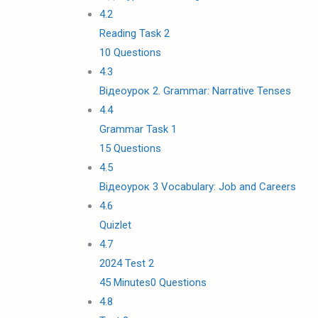
4.2
Reading Task 2
10 Questions
4.3
Відеоурок 2. Grammar: Narrative Tenses
4.4
Grammar Task 1
15 Questions
4.5
Відеоурок 3 Vocabulary: Job and Careers
4.6
Quizlet
4.7
2024 Test 2
45 Minutes
0 Questions
4.8