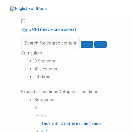
Перейти
до
вмісту
Курс ЄВІ (англійська мова)
Curriculum
9 Sections
41 Lessons
Lifetime
Expand all sections
Collapse all sections
Введення
3
2.1
Тест ЄВІ. Стратегії і лайфхаки
2.2