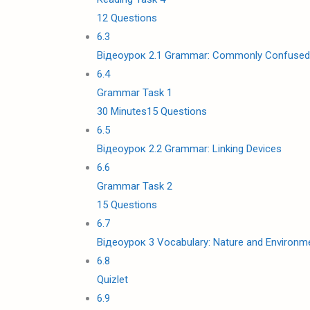
12 Questions
6.3
Відеоурок 2.1 Grammar: Commonly Confused
6.4
Grammar Task 1
30 Minutes
15 Questions
6.5
Відеоурок 2.2 Grammar: Linking Devices
6.6
Grammar Task 2
15 Questions
6.7
Відеоурок 3 Vocabulary: Nature and Environm
6.8
Quizlet
6.9