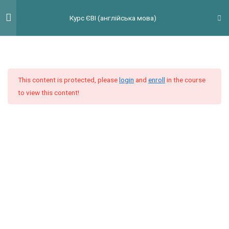
Перейти
Гол
Курс ЄВІ (англійська мова)
до
мен
вмісту
Введення
3
This content is protected, please
login
and
enroll
in the course
Модуль 1
9
to view this content!
Модуль 2
9
Модуль 3
9
Модуль 4
11