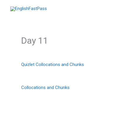
Перейти
до
вмісту
Day 11
Quizlet Collocations and Chunks
Collocations and Chunks