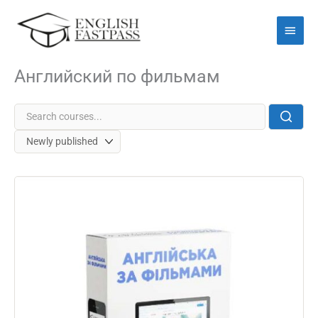
Перейти
Голо
до
мен
вмісту
Английский по фильмам