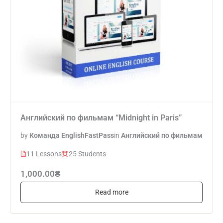
Английский по фильмам “Midnight in Paris”
by
Команда EnglishFastPass
in
Английский по фильмам
11 Lessons
25 Students
1,000.00₴
Read more